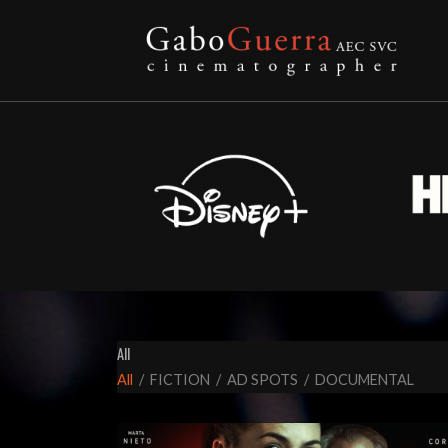
All
All
/
FICTION
/
AD SPOTS
/
DOCUMENTAL