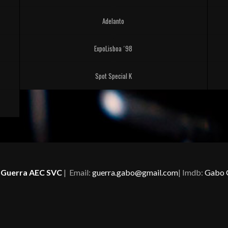
Adelanto
ExpoLisboa ´98
Spot Special K
Guerra AEC SVC
| Email:
guerra.gabo@gmail.com
| Imdb:
Gabo 